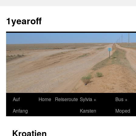
1yearoff
Springe
Auf
Home
Reiseroute
Sylvia +
Bus +
zum
Anfang
Karsten
Moped
Inhalt
Kroatien