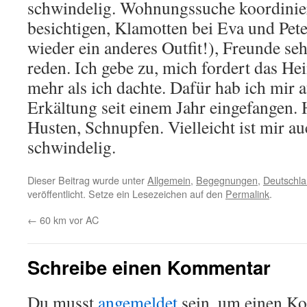
schwindelig. Wohnungssuche koordinie
besichtigen, Klamotten bei Eva und Pet
wieder ein anderes Outfit!), Freunde 
reden. Ich gebe zu, mich fordert das H
mehr als ich dachte. Dafür hab ich mir a
Erkältung seit einem Jahr eingefangen.
Husten, Schnupfen. Vielleicht ist mir a
schwindelig.
Dieser Beitrag wurde unter
Allgemein
,
Begegnungen
,
Deutschl
veröffentlicht. Setze ein Lesezeichen auf den
Permalink
.
←
60 km vor AC
Schreibe einen Kommentar
Du musst
angemeldet
sein, um einen K