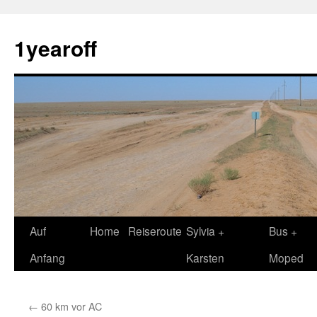
1yearoff
Springe
Auf
Home
Reiseroute
Sylvia +
Bus +
zum
Anfang
Karsten
Moped
Inhalt
←
60 km vor AC