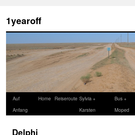
1yearoff
Springe
Auf
Home
Reiseroute
Sylvia +
Bus +
zum
Anfang
Karsten
Moped
Inhalt
Delphi